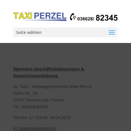
Seite wählen
llgemeine Geschäftsbedingungen &
Datenschutzerklärung
Fa. Taxi – Mietwagenbetrieb Mike Perzel
Hohe Str. 33
07937 Zeulenroda-Triebes
Tel. 036628/82345
Version 2,1 Stand: 24.04.2018
§ 1 Anwendungsbereich