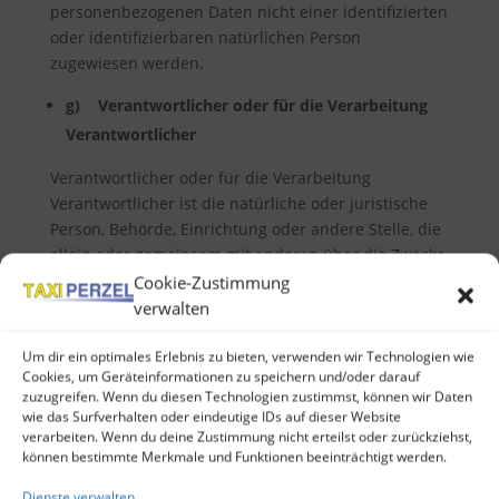
personenbezogenen Daten nicht einer identifizierten
oder identifizierbaren natürlichen Person
zugewiesen werden.
g) Verantwortlicher oder für die Verarbeitung
Verantwortlicher
Verantwortlicher oder für die Verarbeitung
Verantwortlicher ist die natürliche oder juristische
Person, Behörde, Einrichtung oder andere Stelle, die
allein oder gemeinsam mit anderen über die Zwecke
und Mittel der Verarbeitung von
Cookie-Zustimmung
personenbezogenen Daten entscheidet. Sind die
verwalten
Zwecke und Mittel dieser Verarbeitung durch das
Unionsrecht oder das Recht der Mitgliedstaaten
Um dir ein optimales Erlebnis zu bieten, verwenden wir Technologien wie
Cookies, um Geräteinformationen zu speichern und/oder darauf
vorgegeben, so kann der Verantwortliche
zuzugreifen. Wenn du diesen Technologien zustimmst, können wir Daten
beziehungsweise können die bestimmten Kriterien
wie das Surfverhalten oder eindeutige IDs auf dieser Website
seiner Benennung nach dem Unionsrecht oder dem
verarbeiten. Wenn du deine Zustimmung nicht erteilst oder zurückziehst,
können bestimmte Merkmale und Funktionen beeinträchtigt werden.
Recht der Mitgliedstaaten vorgesehen werden.
Dienste verwalten