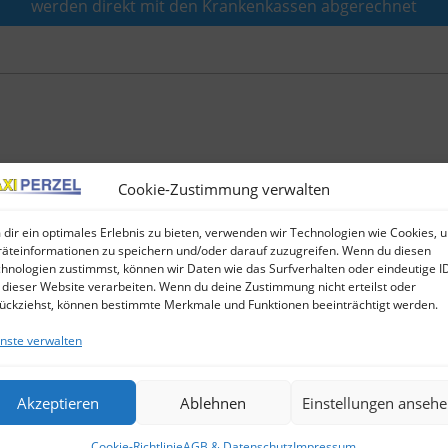
werden direkt mit den Krankenkassen abgerechnet
Cookie-Zustimmung verwalten
bei Zuzahlungsbefreiung entstehen keine zusätzlichen Kosten
dir ein optimales Erlebnis zu bieten, verwenden wir Technologien wie Cookies, 
äteinformationen zu speichern und/oder darauf zuzugreifen. Wenn du diesen
hnologien zustimmst, können wir Daten wie das Surfverhalten oder eindeutige I
 dieser Website verarbeiten. Wenn du deine Zustimmung nicht erteilst oder
ückziehst, können bestimmte Merkmale und Funktionen beeinträchtigt werden.
nste verwalten
Akzeptieren
Ablehnen
Einstellungen anseh
Cookie-Richtlinie
AGB & Datenschutz
Impressum