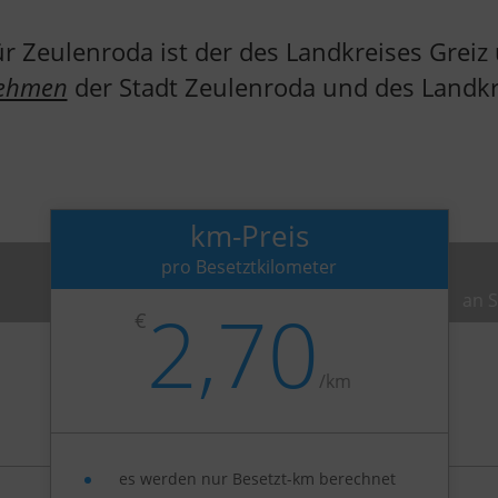
für Zeulenroda ist der des Landkreises Grei
nehmen
der Stadt Zeulenroda und des Landkr
km-Preis
pro Besetztkilometer
an S
2,70
€
/
km
es werden nur Besetzt-km berechnet