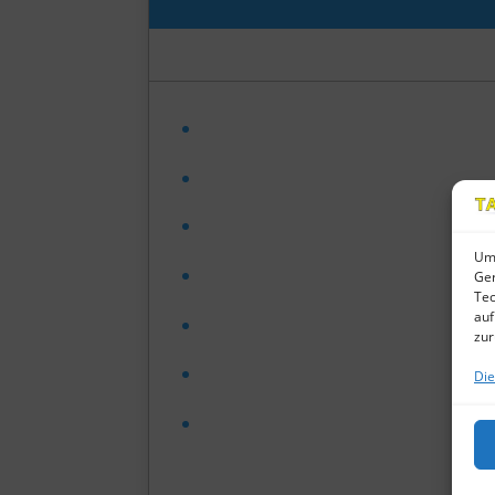
Um 
Ger
Tec
auf
zur
Die