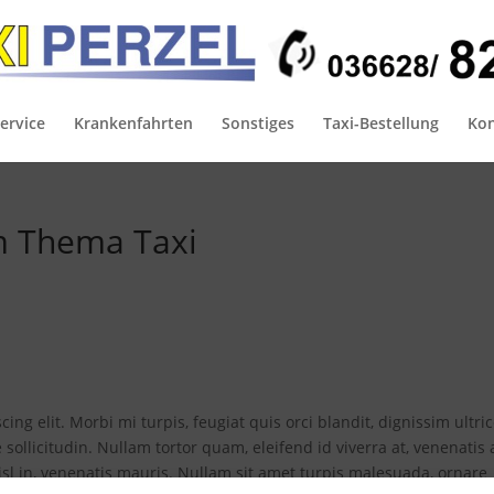
ervice
Krankenfahrten
Sonstiges
Taxi-Bestellung
Kon
um Thema Taxi
ng elit. Morbi mi turpis, feugiat quis orci blandit, dignissim ultri
e sollicitudin. Nullam tortor quam, eleifend id viverra at, venenatis 
sl in, venenatis mauris. Nullam sit amet turpis malesuada, ornare