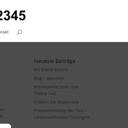
takt
Neueste Beiträge
die Sonne kommt
Blog – Baustelle
Interessante Links zum
Thema Taxi
Erleben Sie Zeulenroda
ces
Pressemitteilung des Taxi -
at
Landesverbandes Thüringen