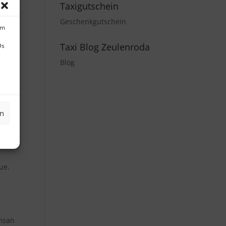
psum
Taxigutschein
Geschenkgutschein
um
Taxi Blog Zeulenroda
Ds
Blog
urna
inar
s
en
urpis
t
ue.
umsan