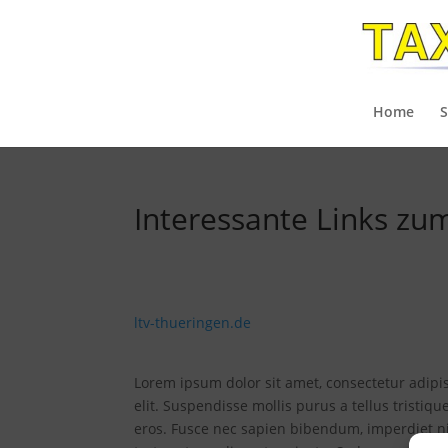
Home
S
Interessante Links z
ltv-thueringen.de
Lorem ipsum dolor sit amet, consectetur adipisci
elit. Suspendisse mollis purus a tellus tristiqu
eros. Fusce nec sapien bibendum, imperdiet ni