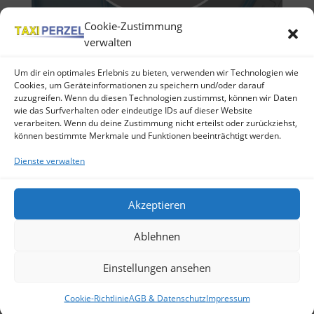
Cookie-Zustimmung
verwalten
Um dir ein optimales Erlebnis zu bieten, verwenden wir Technologien wie
Cookies, um Geräteinformationen zu speichern und/oder darauf
zuzugreifen. Wenn du diesen Technologien zustimmst, können wir Daten
von
mike01
|
10. Nov 2015
wie das Surfverhalten oder eindeutige IDs auf dieser Website
verarbeiten. Wenn du deine Zustimmung nicht erteilst oder zurückziehst,
können bestimmte Merkmale und Funktionen beeinträchtigt werden.
Serienfahrten: Serienfahrten sind ein fester
Bestandteil der Krankenfahrten bzw. des
Dienste verwalten
Krankentransportes.Unter der Kategorie der
Serienfahrten fallen auch Fahrten zur– Dialyse–
Bestrahlung– ChemotherapieWir übernehmen für
Akzeptieren
Sie diese Fahrten, zuverlässig, seriös, diskret...
Ablehnen
Neueste Beiträge
Einstellungen ansehen
die Sonne kommt
Cookie-Richtlinie
AGB & Datenschutz
Impressum
Blog – Baustelle