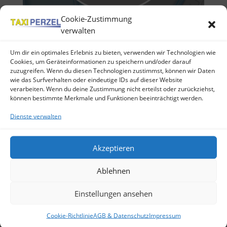
Cookie-Zustimmung
verwalten
Um dir ein optimales Erlebnis zu bieten, verwenden wir Technologien wie
Cookies, um Geräteinformationen zu speichern und/oder darauf
zuzugreifen. Wenn du diesen Technologien zustimmst, können wir Daten
von
mike01
|
10. Nov 2015
wie das Surfverhalten oder eindeutige IDs auf dieser Website
verarbeiten. Wenn du deine Zustimmung nicht erteilst oder zurückziehst,
können bestimmte Merkmale und Funktionen beeinträchtigt werden.
Serienfahrten: Serienfahrten sind ein fester
Bestandteil der Krankenfahrten bzw. des
Dienste verwalten
Krankentransportes.Unter der Kategorie der
Serienfahrten fallen auch Fahrten zur– Dialyse–
Bestrahlung– ChemotherapieWir übernehmen für
Akzeptieren
Sie diese Fahrten, zuverlässig, seriös, diskret...
Ablehnen
Neueste Beiträge
Einstellungen ansehen
die Sonne kommt
Cookie-Richtlinie
AGB & Datenschutz
Impressum
Blog – Baustelle