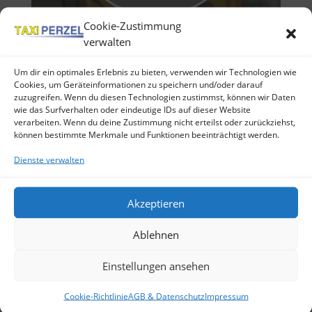
Cookie-Zustimmung
verwalten
Um dir ein optimales Erlebnis zu bieten, verwenden wir Technologien wie
Cookies, um Geräteinformationen zu speichern und/oder darauf
zuzugreifen. Wenn du diesen Technologien zustimmst, können wir Daten
von
mike01
|
10. Nov 2015
wie das Surfverhalten oder eindeutige IDs auf dieser Website
verarbeiten. Wenn du deine Zustimmung nicht erteilst oder zurückziehst,
können bestimmte Merkmale und Funktionen beeinträchtigt werden.
Als Taxiunternehmen bieten wir mehr als nur den
klassischen Taxiservice und die Personenfahrten
Dienste verwalten
an.Wir sind bemüht, unseren Kunden einen
umfassenden Service zu bieten. Dieser reicht von
der Taxifahrt innerhalb der Stadt Zeulenroda und
Akzeptieren
Umgebung, wie z. B. zum Einkaufen...
Ablehnen
Neueste Beiträge
Einstellungen ansehen
die Sonne kommt
Cookie-Richtlinie
AGB & Datenschutz
Impressum
Blog – Baustelle