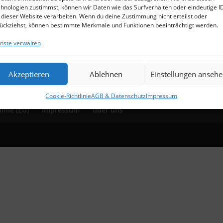
hnologien zustimmst, können wir Daten wie das Surfverhalten oder eindeutige I
 dieser Website verarbeiten. Wenn du deine Zustimmung nicht erteilst oder
ückziehst, können bestimmte Merkmale und Funktionen beeinträchtigt werden.
nste verwalten
Akzeptieren
Ablehnen
Einstellungen anseh
Cookie-Richtlinie
AGB & Datenschutz
Impressum
inie (EU)
Impressum
über uns