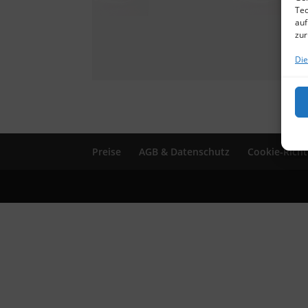
Tec
auf
zur
Die
Preise
AGB & Datenschutz
Cookie-Richtl