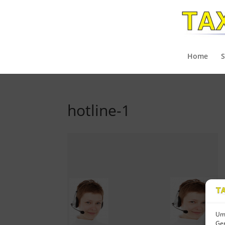
Home
S
hotline-1
Um 
Ger