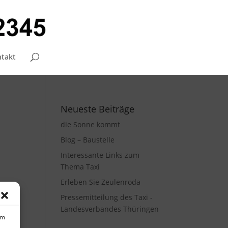
takt
Neueste Beiträge
die Sonne kommt
Blog – Baustelle
Interessante Links zum
Thema Taxi
Erleben Sie Zeulenroda
Pressemitteilung des Taxi -
Landesverbandes Thüringen
um