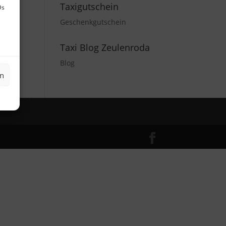
Taxigutschein
Ds
Geschenkgutschein
Taxi Blog Zeulenroda
Blog
en