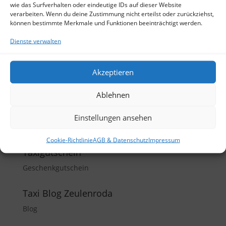
wie das Surfverhalten oder eindeutige IDs auf dieser Website
verarbeiten. Wenn du deine Zustimmung nicht erteilst oder zurückziehst,
können bestimmte Merkmale und Funktionen beeinträchtigt werden.
Kopfstuetzenbezug Taxi 5
Neueste Beiträge
Dienste verwalten
die Sonne kommt
Blog – Baustelle
Akzeptieren
Interessante Links zum Thema Taxi
Ablehnen
Erleben Sie Zeulenroda
Pressemitteilung des Taxi -Landesverbandes
Einstellungen ansehen
Thüringen
Cookie-Richtlinie
AGB & Datenschutz
Impressum
Taxigutschein
Geschenkgutschein
Taxi Blog Zeulenroda
Blog