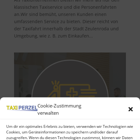
klassischen Taxiservice und die Personenfahrten
an.Wir sind bemüht, unseren Kunden einen
umfassenden Service zu bieten. Dieser reicht von
der Taxifahrt innerhalb der Stadt Zeulenroda und
Umgebung, wie z. B. zum Einkaufen...
Cookie-Zustimmung
verwalten
Um dir ein optimales Erlebnis zu bieten, verwenden wir Technologien wie
Cookies, um Geräteinformationen zu speichern und/oder darauf
zuzugreifen. Wenn du diesen Technologien zustimmst, können wir Daten