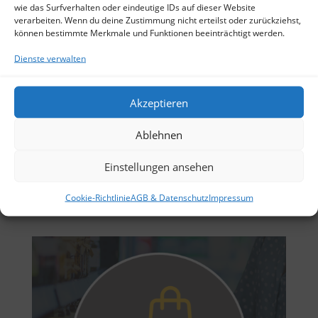
wie das Surfverhalten oder eindeutige IDs auf dieser Website
verarbeiten. Wenn du deine Zustimmung nicht erteilst oder zurückziehst,
können bestimmte Merkmale und Funktionen beeinträchtigt werden.
Dienste verwalten
von
mike01
|
10. Nov 2015
Akzeptieren
Krankenfahrten: Informieren Sie sich hier über die
Möglichkeiten bei Krankenfahrten und
Ablehnen
Krankentransport. Nutzen Sie die Möglichkeit Ihre
Fahrt in das Krankenhaus mit uns durchzuführen.
Einstellungen ansehen
Ihre Krankenkasse übernimmt in vielen Fällen die
Cookie-Richtlinie
AGB & Datenschutz
Impressum
Kosten für Fahrten mit inem...