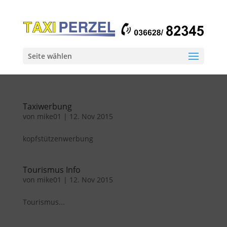
Seite wählen
Taxiwerbung
von
mike01
|
12. Nov 2015
kopfstützenwerbung
Tourismus Info
von
mike01
|
12. Nov 2015
Tourismus...