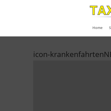
Home
S
icon-krankenfahrten