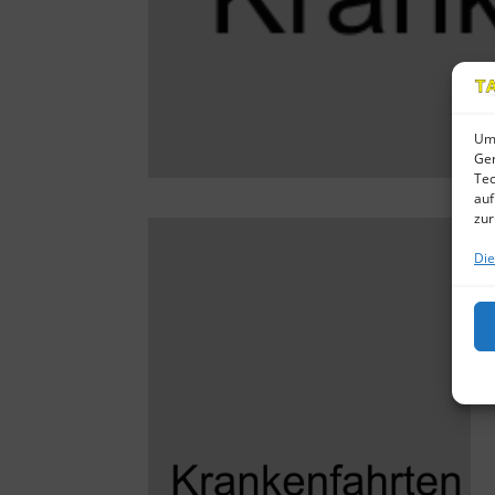
Um 
Ger
Tec
auf
zur
Die