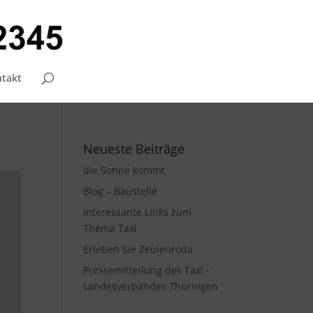
takt
Neueste Beiträge
die Sonne kommt
Blog – Baustelle
Interessante Links zum
Thema Taxi
Erleben Sie Zeulenroda
Pressemitteilung des Taxi -
Landesverbandes Thüringen